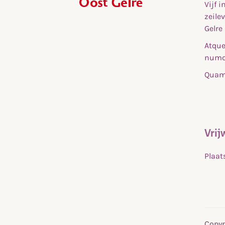
Vijf 
,
zeile
home
Gelre
Atque
numq
Quam 
Vrij
Plaat
Copyr