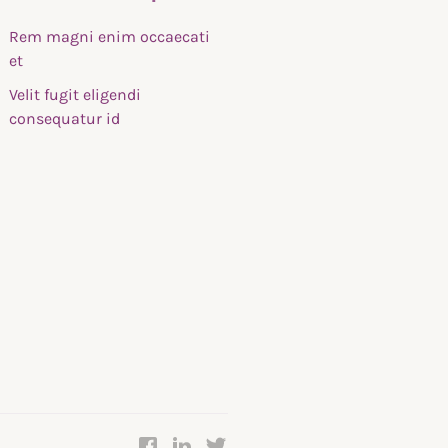
Rem magni enim occaecati
et
Velit fugit eligendi
consequatur id