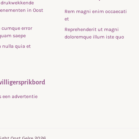
indrukwekkende
venementen in Oost
Rem magni enim occaecati
et
 cumque error
Reprehenderit ut magni
uam saepe
doloremque illum iste quo
nulla quia et
willigersprikbord
s een advertentie
ight Oost Gelre 2026