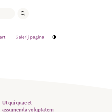
art
Galerij pagina
Ut qui quae et
assumenda voluptatem