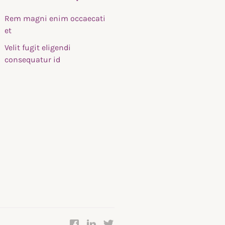
Rem magni enim occaecati
et
Velit fugit eligendi
consequatur id