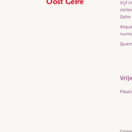
Vijf 
,
zeile
home
Gelre
Atque
numq
Quam 
Vrij
Plaat
Copyr