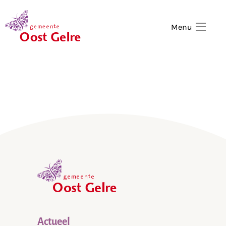
,
home
Menu
,
home
Actueel