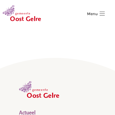
,
home
Menu
,
home
Actueel