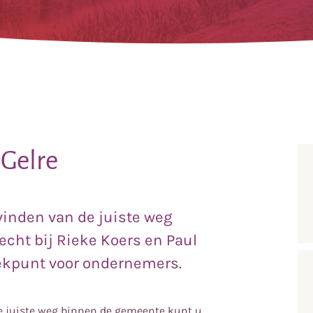
 Gelre
vinden van de juiste weg
cht bij Rieke Koers en Paul
reekpunt voor ondernemers.
de juiste weg binnen de gemeente kunt u