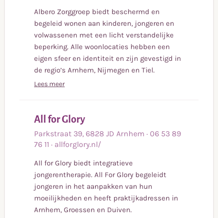
Albero Zorggroep biedt beschermd en
begeleid wonen aan kinderen, jongeren en
volwassenen met een licht verstandelijke
beperking. Alle woonlocaties hebben een
eigen sfeer en identiteit en zijn gevestigd in
de regio’s Arnhem, Nijmegen en Tiel.
Lees meer
Lees
All for Glory
meer
Parkstraat
39
,
6828 JD
Arnhem
·
06 53 89
76 11
·
allforglory.nl/
All for Glory biedt integratieve
jongerentherapie. All For Glory begeleidt
jongeren in het aanpakken van hun
moeilijkheden en heeft praktijkadressen in
Arnhem, Groessen en Duiven.