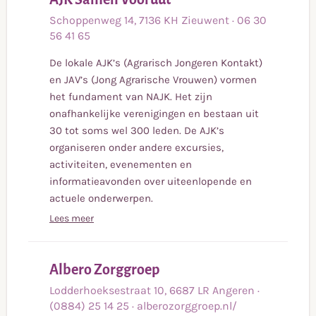
meer
Schoppenweg
14
,
7136 KH
Zieuwent
·
06 30
56 41 65
De lokale AJK’s (Agrarisch Jongeren Kontakt)
en JAV’s (Jong Agrarische Vrouwen) vormen
het fundament van NAJK. Het zijn
onafhankelijke verenigingen en bestaan uit
30 tot soms wel 300 leden. De AJK’s
organiseren onder andere excursies,
activiteiten, evenementen en
informatieavonden over uiteenlopende en
actuele onderwerpen.
Lees meer
Lees
Albero Zorggroep
meer
Lodderhoeksestraat
10
,
6687 LR
Angeren
·
(0884) 25 14 25
·
alberozorggroep.nl/