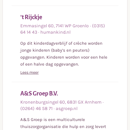
Lees
’t Rijckje
meer
Emmasingel
60
,
7141 WP
Groenlo
·
(0315)
64 14 43
·
humankind.nl
Op dit kinderdagverblijf of crèche worden
jonge kinderen (baby’s en peuters)
opgevangen. Kinderen worden voor een hele
of een halve dag opgevangen.
Lees meer
Lees
A&S Groep B.V.
meer
Kronenburgsingel
60
,
6831 GX
Arnhem
·
(0264) 46 58 71
·
asgroep.nl
A&S Groep is een multiculturele
thuiszorgorganisatie die hulp en zorg levert