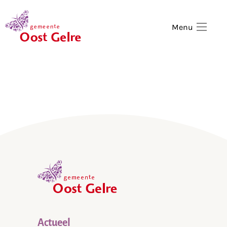
,
home
Menu
,
home
Actueel