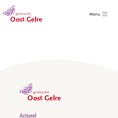
,
home
Menu
,
home
Actueel