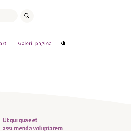
art
Galerij pagina
Ut qui quae et
assumenda voluptatem