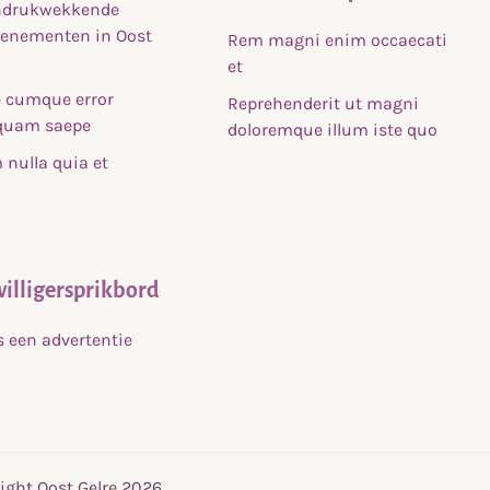
indrukwekkende
venementen in Oost
Rem magni enim occaecati
et
 cumque error
Reprehenderit ut magni
uam saepe
doloremque illum iste quo
nulla quia et
willigersprikbord
s een advertentie
ight Oost Gelre 2026