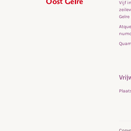
Vijf 
,
zeile
home
Gelre
Atque
numq
Quam 
Vrij
Plaat
Copyr