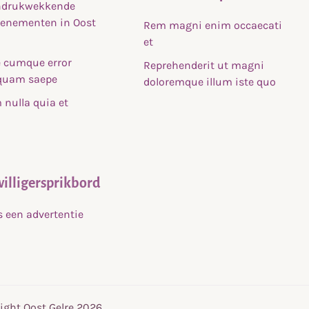
indrukwekkende
venementen in Oost
Rem magni enim occaecati
et
 cumque error
Reprehenderit ut magni
uam saepe
doloremque illum iste quo
nulla quia et
willigersprikbord
s een advertentie
ight Oost Gelre 2026