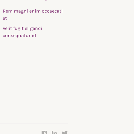
Rem magni enim occaecati
et
Velit fugit eligendi
consequatur id