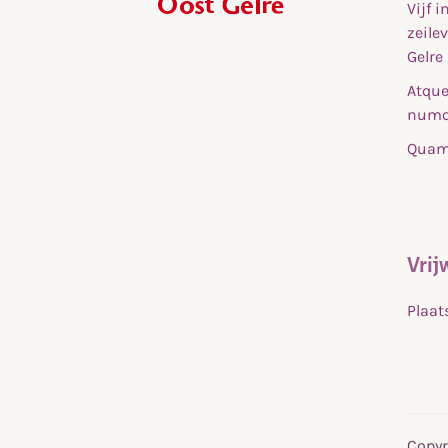
Vijf 
,
zeile
home
Gelre
Atque
numq
Quam 
Vrij
Plaat
Copyr