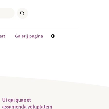
art
Galerij pagina
Ut qui quae et
assumenda voluptatem