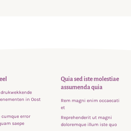
info@kdvdekinderboerderij.nl
eel
Quia sed iste molestiae
assumenda quia
indrukwekkende
venementen in Oost
Rem magni enim occaecati
et
 cumque error
Reprehenderit ut magni
uam saepe
doloremque illum iste quo