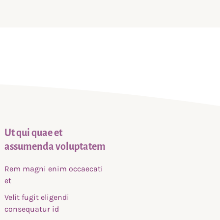
Ut qui quae et
assumenda voluptatem
Rem magni enim occaecati
et
Velit fugit eligendi
consequatur id