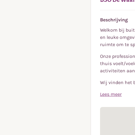
Beschrijving
Welkom bij buit
en leuke omgevi
ruimte om te sp
Onze profession
thuis voelt/voe
activiteiten aan
Wij vinden het 
Lees meer
Welkom bij buit
en leuke omgevi
ruimte om te sp
Onze profession
thuis voelt/voe