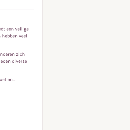
t een veilige
n hebben veel
inderen zich
ieden diverse
et en...
t een veilige
n hebben veel
inderen zich
ieden diverse