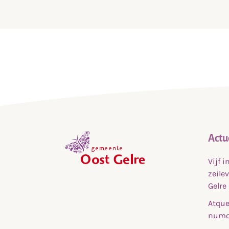
Actu
Vijf 
,
zeile
home
Gelre
Atque
numq