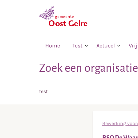
,
home
Home
Test
Actueel
Vri
Zoek een organisatie
test
Bewerking voors
BSO De Waar