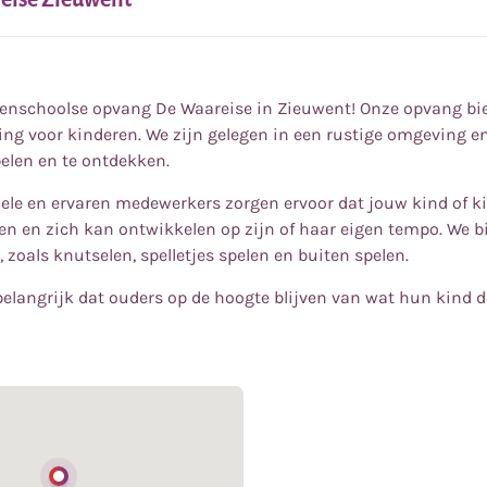
enschoolse opvang De Waareise in Zieuwent! Onze opvang bied
ng voor kinderen. We zijn gelegen in een rustige omgeving e
elen en te ontdekken.
ele en ervaren medewerkers zorgen ervoor dat jouw kind of k
len en zich kan ontwikkelen op zijn of haar eigen tempo. We b
, zoals knutselen, spelletjes spelen en buiten spelen.
belangrijk dat ouders op de hoogte blijven van wat hun kind do
enschoolse opvang De Waareise in Zieuwent! Onze opvang bied
ng voor kinderen. We zijn gelegen in een rustige omgeving e
elen en te ontdekken.
ele en ervaren medewerkers zorgen ervoor dat jouw kind of k
len en zich kan ontwikkelen op zijn of haar eigen tempo. We b