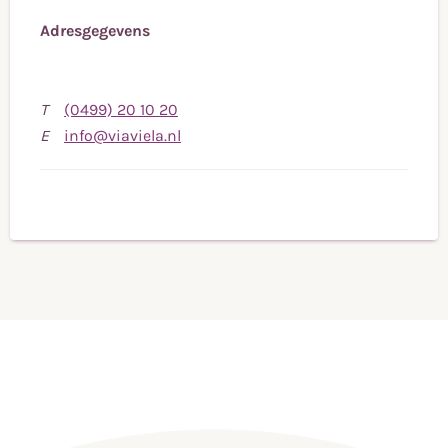
Adresgegevens
Bel
T
(0499) 20 10 20
naar
Stuur
E
info@viaviela.nl
telefoonnummer
een
(0499)
e-
20
mail
10
naar
20
info@viaviela.nl