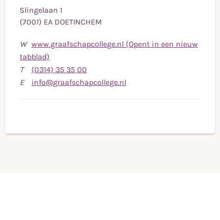
Slingelaan 1
(7001) EA DOETINCHEM
W
www.graafschapcollege.nl (Opent in een nieuw
tabblad)
Bel
T
(0314) 35 35 00
naar
Stuur
E
info@graafschapcollege.nl
telefoonnummer
een
(0314)
e-
35
mail
35
naar
00
info@graafschapcollege.n