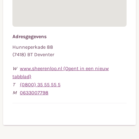
Adresgegevens
Hunneperkade 88
(7418) BT Deventer
W
www.sheerenloo.nl (Opent in een nieuw
tabblad)
Bel
T
(0800) 35 55 55 5
Bel
naar
M
0633007798
naar
telefoonnummer
mobiele
(0800)
telefoonnummer
35
0633007798
55
55