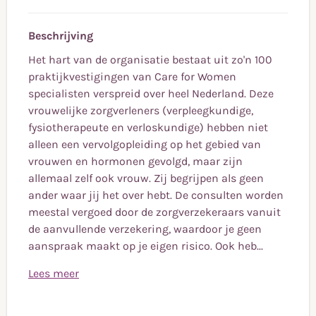
Beschrijving
Het hart van de organisatie bestaat uit zo'n 100
praktijkvestigingen van Care for Women
specialisten verspreid over heel Nederland. Deze
vrouwelijke zorgverleners (verpleegkundige,
fysiotherapeute en verloskundige) hebben niet
alleen een vervolgopleiding op het gebied van
vrouwen en hormonen gevolgd, maar zijn
allemaal zelf ook vrouw. Zij begrijpen als geen
ander waar jij het over hebt. De consulten worden
meestal vergoed door de zorgverzekeraars vanuit
de aanvullende verzekering, waardoor je geen
aanspraak maakt op je eigen risico. Ook heb...
Lees meer
Het hart van de organisatie bestaat uit zo’n 100
Doelstelling
praktijkvestigingen van Care for Women