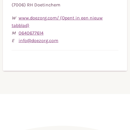
(7006) RH Doetinchem
W
www.doezorg.com/ (Opent in een nieuw
tabblad)
Bel
M
0640677614
naar
Stuur
E
info@doezorg.com
mobiele
een
telefoonnummer
e-
0640677614
mail
naar
info@doezorg.com