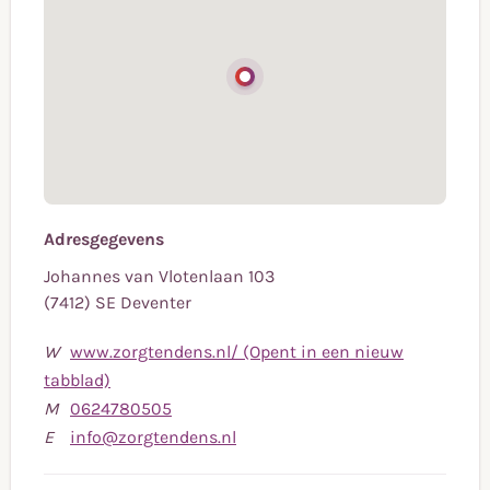
Adresgegevens
Johannes van Vlotenlaan 103
(7412) SE Deventer
W
www.zorgtendens.nl/ (Opent in een nieuw
tabblad)
Bel
M
0624780505
naar
Stuur
E
info@zorgtendens.nl
mobiele
een