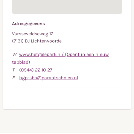
Adresgegevens
Varsseveldseweg 12
(7131) BJ Lichtenvoorde
W
www.hetgelepark.nl/ (Opent in een nieuw
tabblad)
Bel
T
(0544) 22 10 27
naar
Stuur
E
hgp-sbo@paraatscholen.nl
telefoonnummer
een
(0544)
e-
22
mail
10
naar
27
hgp-
sbo@paraatscholen.nl