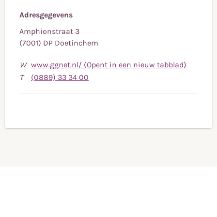
Adresgegevens
Amphionstraat 3
(7001) DP Doetinchem
W
www.ggnet.nl/ (Opent in een nieuw tabblad)
Bel
T
(0889) 33 34 00
naar
telefoonnummer
(0889)
33
34
00