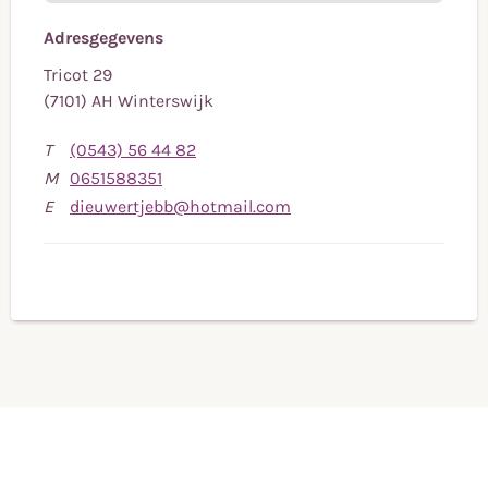
Adresgegevens
Tricot 29
(7101) AH Winterswijk
Bel
T
(0543) 56 44 82
Bel
naar
M
0651588351
naar
telefoonnummer
Stuur
E
dieuwertjebb@hotmail.com
mobiele
(0543)
een
telefoonnummer
56
e-
0651588351
44
mail
82
naar
dieuwertjebb@hotmail.