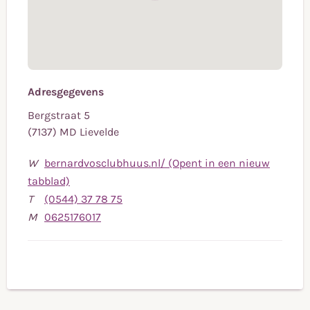
Adresgegevens
Bergstraat 5
(7137) MD Lievelde
W
bernardvosclubhuus.nl/ (Opent in een nieuw
tabblad)
Bel
T
(0544) 37 78 75
Bel
naar
M
0625176017
naar
telefoonnummer
mobiele
(0544)
telefoonnummer
37
0625176017
78
75