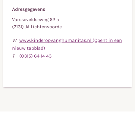
Adresgegevens
Varsseveldseweg 62 a
(7131) JA Lichtenvoorde
W
www.kinderopvanghumanitas.nl (Opent in een
nieuw tabblad)
Bel
T
(0315) 64 14 43
naar
telefoonnummer
(0315)
64
14
43