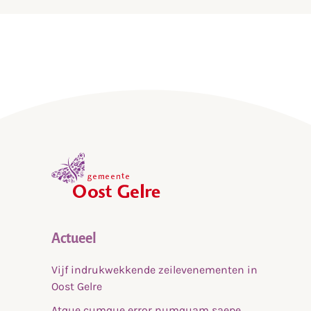
,
home
Actueel
Vijf indrukwekkende zeilevenementen in
Oost Gelre
Atque cumque error numquam saepe