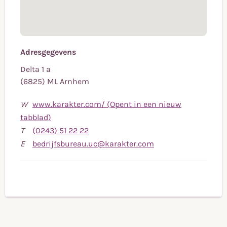
Adresgegevens
Delta 1 a
(6825) ML Arnhem
W
www.karakter.com/ (Opent in een nieuw
tabblad)
Bel
T
(0243) 51 22 22
naar
Stuur
E
bedrijfsbureau.uc@karakter.com
telefoonnummer
een
(0243)
e-
51
mail
22
naar
22
bedrijfsbureau.uc@