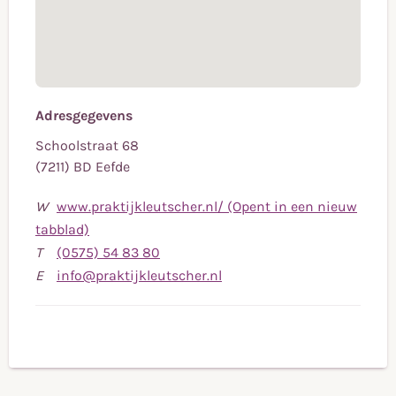
Adresgegevens
Schoolstraat 68
(7211) BD Eefde
W
www.praktijkleutscher.nl/ (Opent in een nieuw
tabblad)
Bel
T
(0575) 54 83 80
naar
Stuur
E
info@praktijkleutscher.nl
telefoonnummer
een
(0575)
e-
54
mail
83
naar
80
info@praktijkleutscher.nl