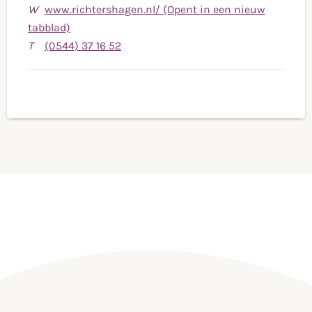
W
www.richtershagen.nl/ (Opent in een nieuw
tabblad)
Bel
T
(0544) 37 16 52
naar
telefoonnummer
(0544)
37
16
52