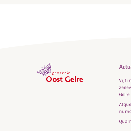
Actu
Vijf 
,
zeile
home
Gelre
Atque
numq
Quam 