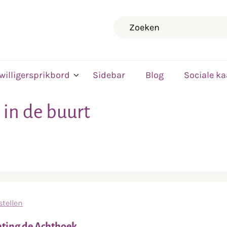
Zoeken
jwilligersprikbord
Sidebar
Blog
Sociale ka
 in de buurt
tellen
hting de Achthoek