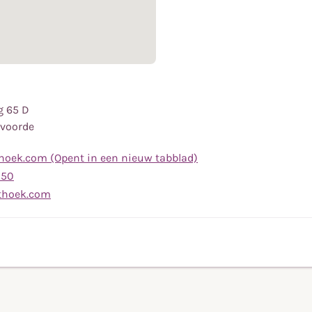
g 65 D
nvoorde
oek.com (Opent in een nieuw tabblad)
Bel
 50
naar
Stuur
thoek.com
telefoonnummer
een
(0544)
e-
48
mail
71
naar
50
info@deachthoek.com