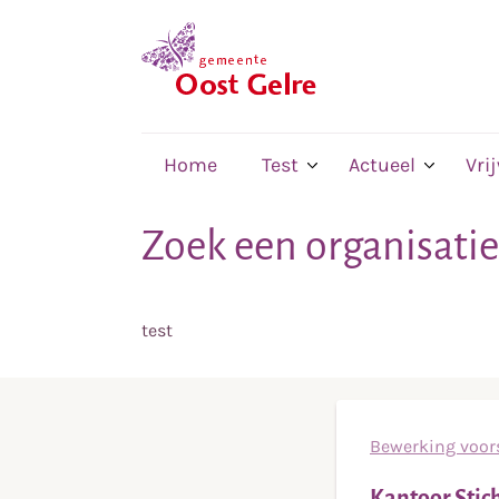
,
home
Home
Test
Actueel
Vri
Zoek een organisatie
test
Bewerking voors
Kantoor Stic