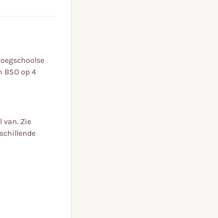
roegschoolse
n BSO op 4
 van. Zie
schillende