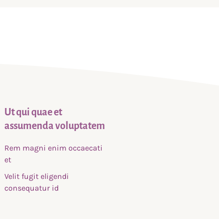
Ut qui quae et
assumenda voluptatem
Rem magni enim occaecati
et
Velit fugit eligendi
consequatur id