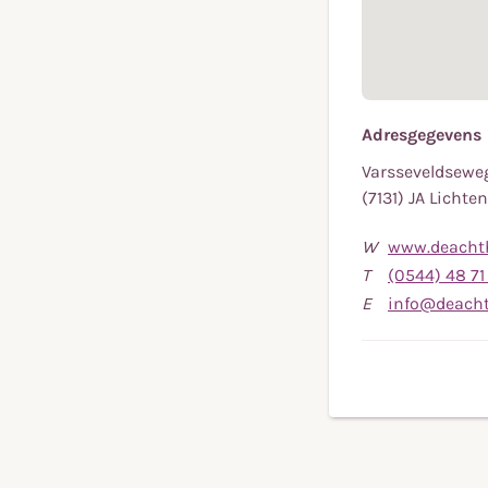
Adresgegevens
Varsseveldsewe
(7131) JA Lichte
W
www.deachth
T
(0544) 48 71
E
info@deach