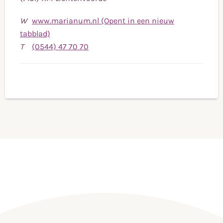
W
www.marianum.nl (Opent in een nieuw
tabblad)
Bel
T
(0544) 47 70 70
naar
telefoonnummer
(0544)
47
70
70