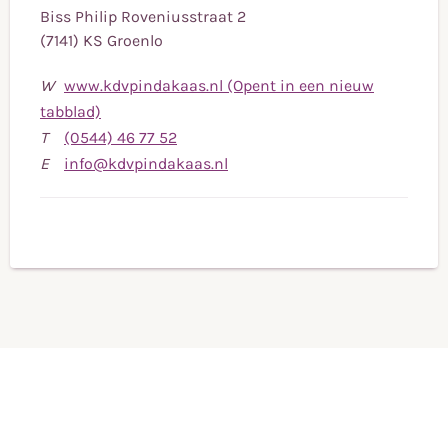
Biss Philip Roveniusstraat 2
(7141) KS Groenlo
W
www.kdvpindakaas.nl (Opent in een nieuw
tabblad)
Bel
T
(0544) 46 77 52
naar
Stuur
E
info@kdvpindakaas.nl
telefoonnummer
een
(0544)
e-
46
mail
77
naar
52
info@kdvpindakaas.nl