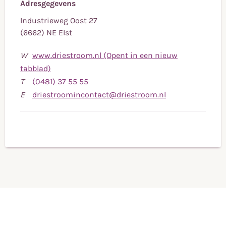
Adresgegevens
Industrieweg Oost 27
(6662) NE Elst
W
www.driestroom.nl (Opent in een nieuw
tabblad)
Bel
T
(0481) 37 55 55
naar
Stuur
E
driestroomincontact@driestroom.nl
telefoonnummer
een
(0481)
e-
37
mail
55
naar
55
driestroominco