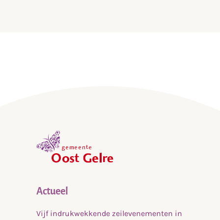
info@pjg.nu
00
,
home
Actueel
Vijf indrukwekkende zeilevenementen in