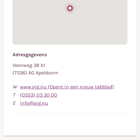
Adresgegevens
Veenweg 38 b1
(7336) AG Apeldoorn
W
www.pjg.nu (Opent in een nieuw tabblad)
Bel
T
(0553) 03 30 00
Stuur
naar
E
info@pjg.nu
een
telefoonnummer
e-
(0553)
mail
03
naar
30