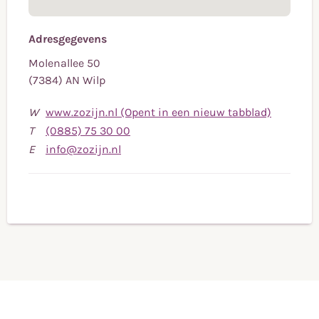
Adresgegevens
Molenallee 50
(7384) AN Wilp
W
www.zozijn.nl (Opent in een nieuw tabblad)
Bel
T
(0885) 75 30 00
Stuur
naar
E
info@zozijn.nl
een
telefoonnummer
e-
(0885)
mail
75
naar
30
info@zozijn.nl
00