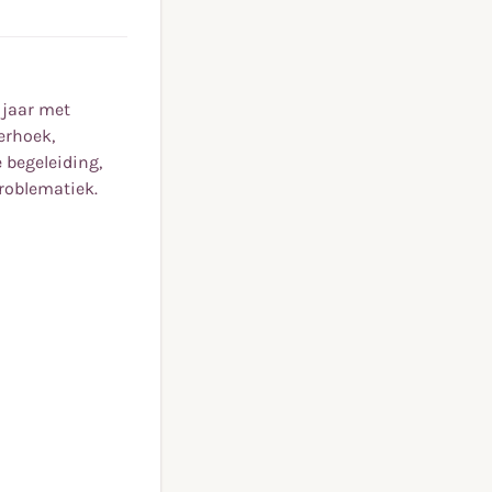
 jaar met
erhoek,
 begeleiding,
roblematiek.