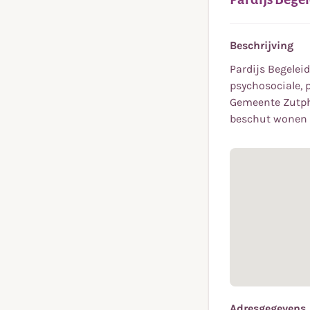
Beschrijving
Pardijs Begelei
psychosociale, 
Gemeente Zutphe
beschut wonen e
Adresgegevens