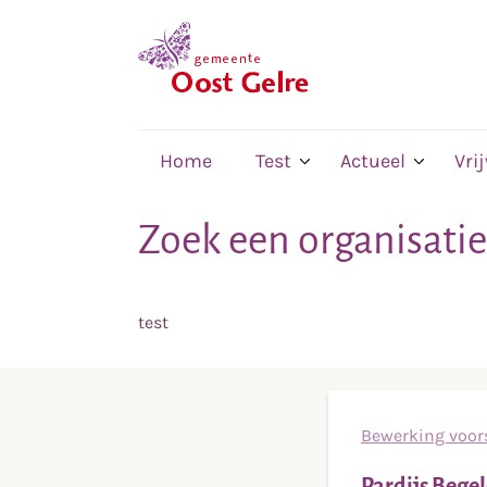
,
home
Home
Test
Actueel
Vri
Zoek een organisatie
test
Bewerking voors
Pardijs Bege