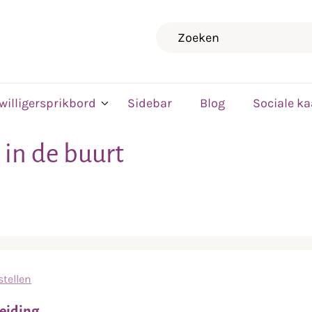
Zoeken
jwilligersprikbord
Sidebar
Blog
Sociale ka
 in de buurt
tellen
leiding