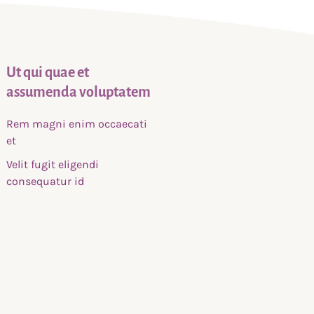
Ut qui quae et
assumenda voluptatem
Rem magni enim occaecati
et
Velit fugit eligendi
consequatur id