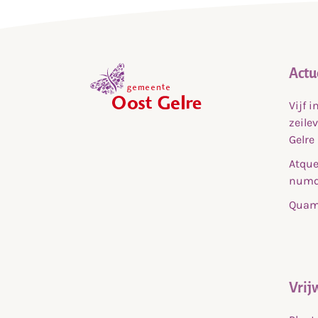
Actu
Vijf 
,
zeile
home
Gelre
Atque
numq
Quam 
Vrij