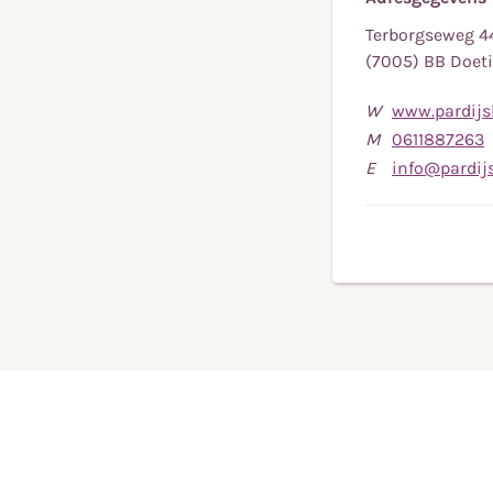
Terborgseweg 4
(7005) BB Doe
W
www.pardijsb
B
M
0611887263
n
E
info@pardijs
m
t
0