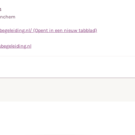
4
tinchem
egeleiding.nl/ (Opent in een nieuw tabblad)
el
aar
Stuur
begeleiding.nl
obiele
een
elefoonnummer
e-
611887263
mail
naar
info@pardijsbegeleiding.nl