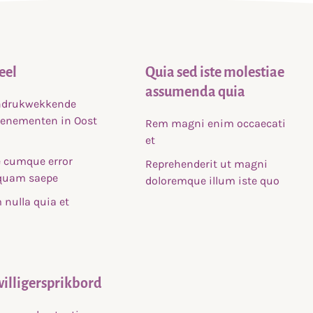
eel
Quia sed iste molestiae
assumenda quia
indrukwekkende
venementen in Oost
Rem magni enim occaecati
et
 cumque error
Reprehenderit ut magni
uam saepe
doloremque illum iste quo
nulla quia et
willigersprikbord