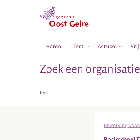
,
home
Home
Test
Actueel
Vri
Zoek een organisatie
test
Bewerking voors
Basisschool D