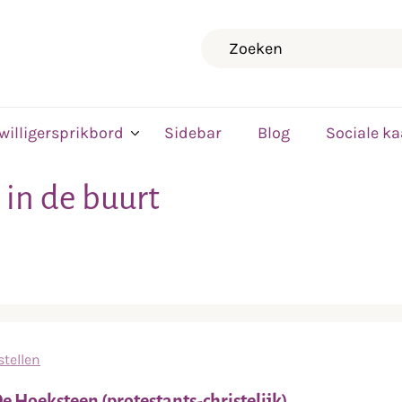
Zoeken
jwilligersprikbord
Sidebar
Blog
Sociale ka
 in de buurt
tellen
e Hoeksteen (protestants-christelijk)