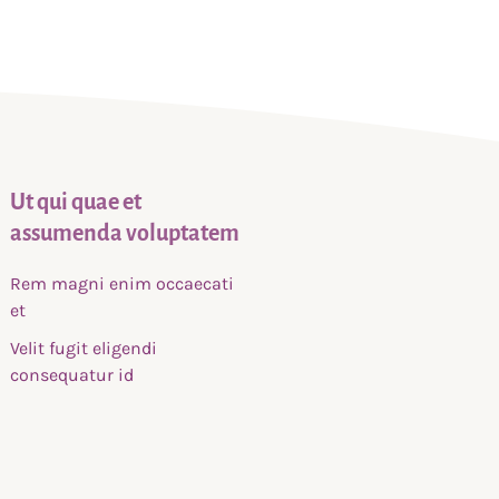
Ut qui quae et
assumenda voluptatem
Rem magni enim occaecati
et
Velit fugit eligendi
consequatur id