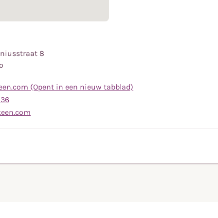
eniusstraat 8
o
en.com (Opent in een nieuw tabblad)
Bel
 36
naar
Stuur
teen.com
telefoonnummer
een
(0544)
e-
46
mail
13
naar
36
info@hoeksteen.com