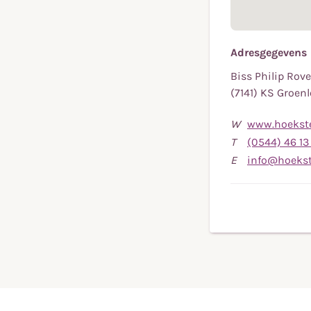
Adresgegevens
Biss Philip Rov
(7141) KS Groenl
W
www.hoekste
T
(0544) 46 13
E
info@hoeks