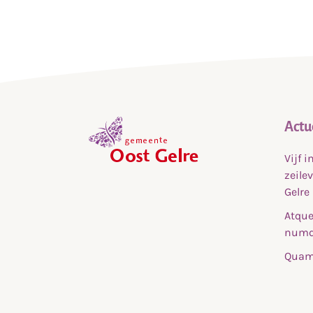
Actu
Vijf 
,
zeile
home
Gelre
Atque
numq
Quam 