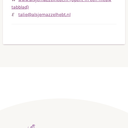
tabblad)
Stuur
E
talie@alsjemazzelhebt.nl
een
e-
mail
naar
talie@alsjemazzelhebt.nl
,