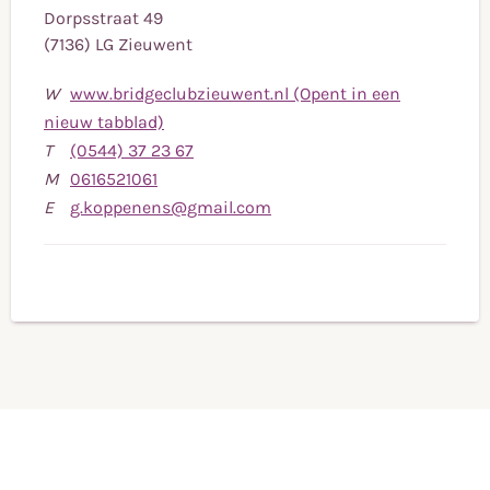
Dorpsstraat 49
(7136) LG Zieuwent
W
www.bridgeclubzieuwent.nl (Opent in een
nieuw tabblad)
Bel
T
(0544) 37 23 67
Bel
naar
M
0616521061
naar
telefoonnummer
Stuur
E
g.koppenens@gmail.com
mobiele
(0544)
een
telefoonnummer
37
e-
0616521061
23
mail
67
naar
g.koppenens@gmail.com