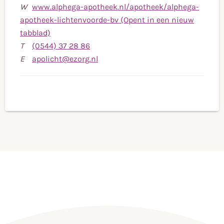
W
www.alphega-apotheek.nl/apotheek/alphega-
apotheek-lichtenvoorde-bv (Opent in een nieuw
tabblad)
Bel
T
(0544) 37 28 86
naar
Stuur
E
apolicht@ezorg.nl
telefoonnummer
een
(0544)
e-
37
mail
28
naar
86
apolicht@ezorg.nl