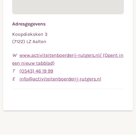
Adresgegevens
Koopdieksken 3
(7122) LZ Aalten
W
www.activiteitenboerderij-rutgers.nl/ (Opent in
een nieuw tabblad)
Bel
T
(0543) 46 19 99
naar
Stuur
E
info@activiteitenboerderij-rutgers.nl
telefoonnummer
een
(0543)
e-
46
mail
19
naar
99
info@activiteit
rutgers.nl