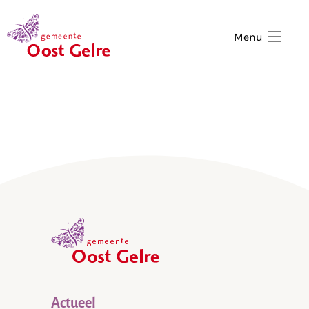
,
home
Menu
,
home
Actueel