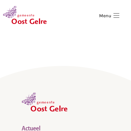
,
home
Menu
,
home
Actueel