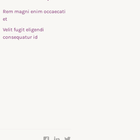
Rem magni enim occaecati
et
Velit fugit eligendi
consequatur id