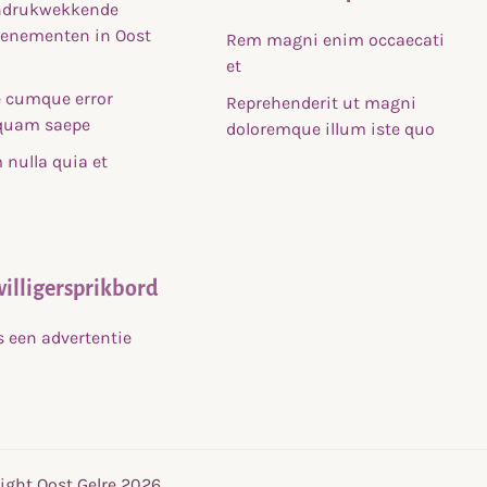
indrukwekkende
venementen in Oost
Rem magni enim occaecati
et
 cumque error
Reprehenderit ut magni
uam saepe
doloremque illum iste quo
nulla quia et
willigersprikbord
s een advertentie
ight Oost Gelre 2026