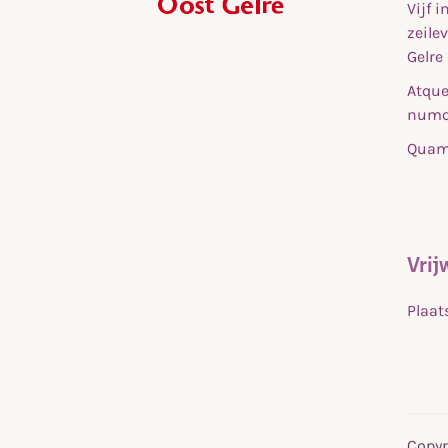
Vijf 
,
zeile
home
Gelre
Atque
numq
Quam 
Vrij
Plaat
Copyr