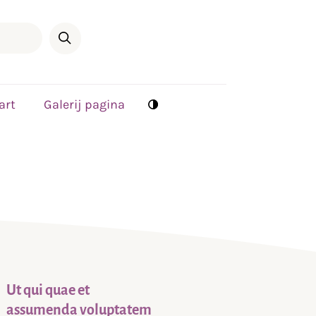
art
Galerij pagina
Ut qui quae et
assumenda voluptatem