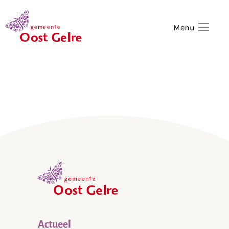
,
home
Menu
,
home
Actueel