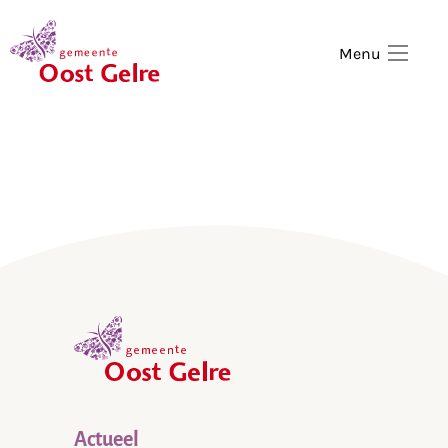
,
home
Menu
,
home
Actueel