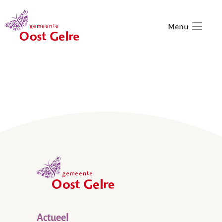
,
home
Menu
,
home
Actueel