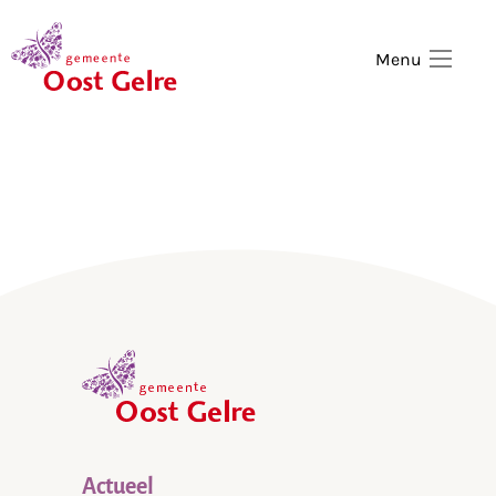
,
home
Menu
,
home
Actueel