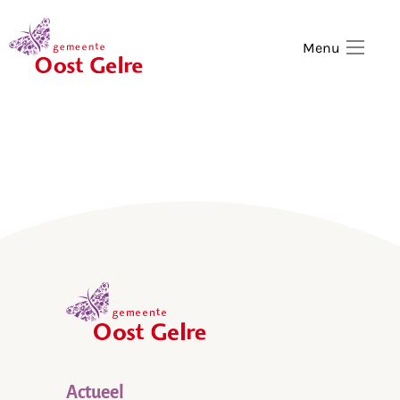
,
home
Menu
,
home
Actueel