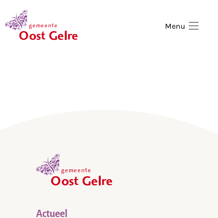
,
home
Menu
,
home
Actueel