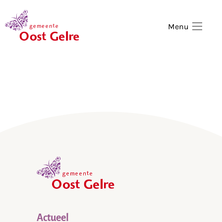
,
home
Menu
,
home
Actueel