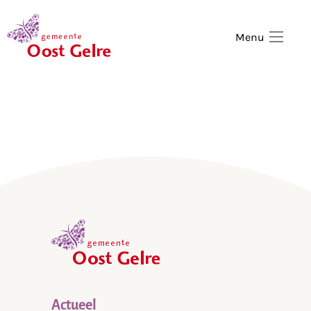
,
home
Menu
,
home
Actueel