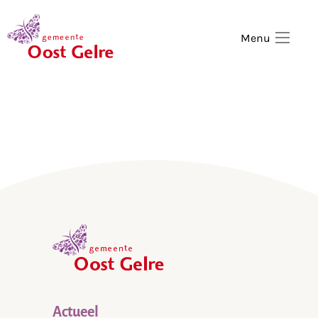
,
home
Menu
,
home
Actueel