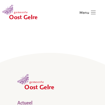
,
home
Menu
,
home
Actueel